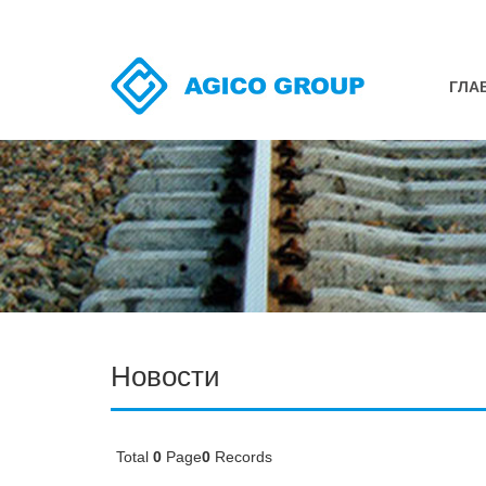
ГЛА
Ре
Ре
Шу
По
Пу
Новости
Сб
Де
Зу
Total
0
Page
0
Records
Де