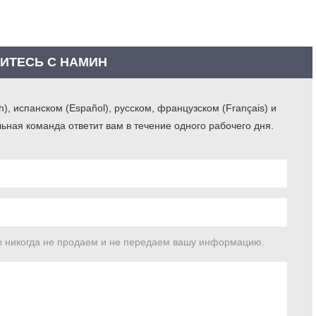
Болт Для Стрелочных
Переводов
лт Метро
ГОСТ Стандартный Рельс
ИТЕСЬ С НАМИH
стема Рельсового
Русские Клеммы Пружинные
репления Для Российского
Российские Клеммы
нка
, испанском (Español), русском, французском (Français) и
Промежуточные
ы никогда не продаем и не передаем вашу информацию.