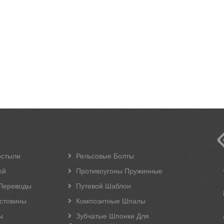
остыли
Рельсовые Болты
ой
Противоугоны Пружинные
Переводы
Путевой Шаблон
стовины
Композитные Шпалы
ы
Зубчатые Шпонки Для