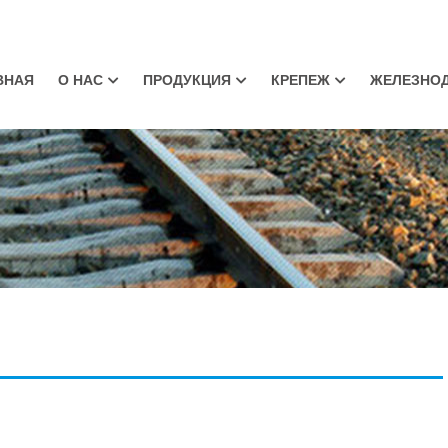
ВНАЯ
О НАС
ПРОДУКЦИЯ
КРЕПЕЖ
ЖЕЛЕЗНО
льсовый Стык
Клиенты
Рельсовый Стык
Рельсовые Костыли
Подкладки Под Рельсы
Рельсовые Костыл
льсовые Болты
Рельсовые Болты
Подкладки Под Рельсы
Подрельсовые Прокладки
Шуруп Путевой
руп Путевой
Болт Для Стрелочных
Противоугоны Пружинные
ГОСТ Стандартный Рельс
Болт Метро
Переводов
дрельсовые Прокладки
Стрелочные Переводы
Система Рельсово
Скрепления Для Р
тевой Шаблон
Железобетонные Шпалы
Рынка
орные Крестовины
Композитные Шпалы
Русские Клеммы Пружинные
Российские Клем
ревянные Шпалы
AGICO Шпалы
Промежуточные
бчатые Шпонки Для
Пластиковый Шпал
ревянных Шпал