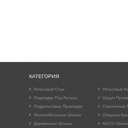
КАТЕГОРИЯ
Рельсовый Стык
Рельсовые К
Подкладки Под Рельсы
Шуруп Путев
Подрельсовые Прокладки
Стрелочные 
Железобетонные Шпалы
Сборные Кре
Деревянные Шпалы
AGICO Шпал