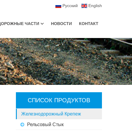
Русский
English
ДОРОЖНЫЕ ЧАСТИ
НОВОСТИ
КОНТАКТ
и
Противоугоны Пружинные
Путевой Шаблон
го
оссийского
СПИСОК ПРОДУКТОВ
мы
Железнодорожный Крепеж
Рельсовый Стык