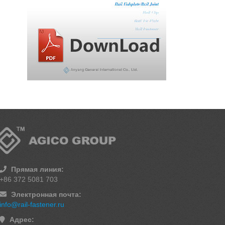
Прямая линия:
+86 372 5081 703
Электронная почта:
info@rail-fastener.ru
Адрес: