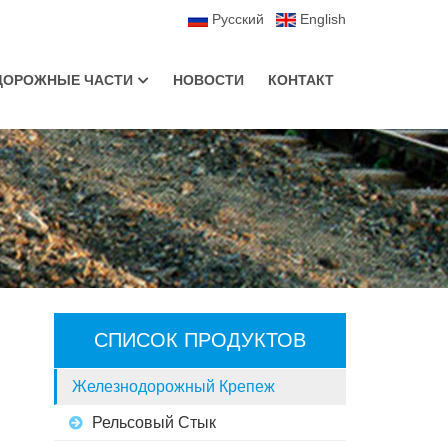
Русский
English
ДОРОЖНЫЕ ЧАСТИ
НОВОСТИ
КОНТАКТ
и
Противоугоны Пружинные
Путевой Шаблон
го
оссийского
СПИСОК ПРОДУКТОВ
мы
Железнодорожный Крепеж
Рельсовый Стык