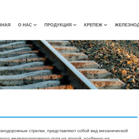
ВНАЯ
О НАС
ПРОДУКЦИЯ
КРЕПЕЖ
ЖЕЛЕЗНО
льсовый Стык
Клиенты
Рельсовый Стык
Рельсовые Костыли
Подкладки Под Рельсы
Рельсовые Костыл
льсовые Болты
Рельсовые Болты
Подкладки Под Рельсы
Подрельсовые Прокладки
Шуруп Путевой
руп Путевой
Болт Для Стрелочных
Противоугоны Пружинные
ГОСТ Стандартный Рельс
Болт Метро
Переводов
дрельсовые Прокладки
Стрелочные Переводы
Система Рельсово
Скрепления Для Р
тевой Шаблон
Железобетонные Шпалы
Рынка
орные Крестовины
Композитные Шпалы
Русские Клеммы Пружинные
Российские Клем
ревянные Шпалы
AGICO Шпалы
Промежуточные
бчатые Шпонки Для
Пластиковый Шпал
нодорожные стрелки, представляют собой вид механической
ревянных Шпал
дного железнодорожного пути на другой, особенно на