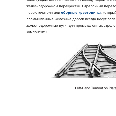
железнодорожном перекрестке. Стрелочный перево
переключателя или
сборные крестовины
, которы
Бо
промышленные железные дороги всегда несут более
Си
железнодорожные пути, для промышленных стрелоч
Ск
компоненты.
Ры