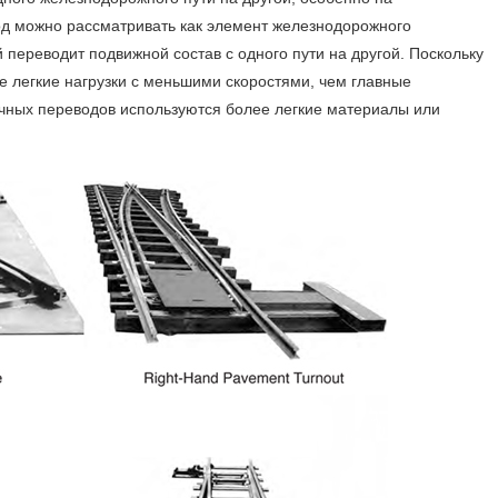
Болт Для Стрелочных
д можно рассматривать как элемент железнодорожного
Переводов
й переводит подвижной состав с одного пути на другой. Поскольку
лт Метро
ГОСТ Стандартный Рельс
 легкие нагрузки с меньшими скоростями, чем главные
стема Рельсового
Русские Клеммы Пружинные
ных переводов используются более легкие материалы или
репления Для Российского
Российские Клеммы
нка
Промежуточные