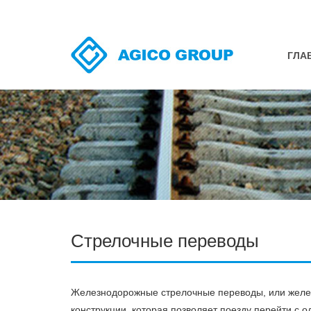
ГЛА
Ре
Ре
Шу
По
Пу
Стрелочные переводы
Сб
Де
Зу
Железнодорожные стрелочные переводы, или желез
Де
конструкции, которая позволяет поезду перейти с о