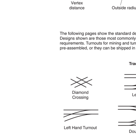
Пожа
*
Элек